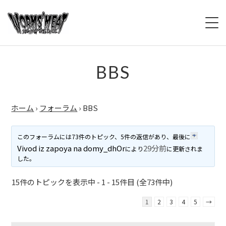
HOME
BBS
BBS
ホーム
›
フォーラム
›
BBS
LIVE
PAST LIVE
このフォーラムには73件のトピック、5件の返信があり、最後に
Vivod iz zapoya na domy_dhOr
29分前
により
に更新されま
SOUND OF VIOLENCE
した。
ライブ告知版
15件のトピックを表示中 - 1 - 15件目 (全73件中)
BIOGRAPHY
1
2
3
4
5
→
DEISCOGRAPY