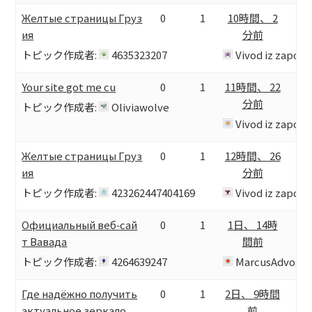
Желтые страницы Груз
0
1
10時間、 2
ия
分前
トピック作成者:
4635323207
Vivod iz zapoy
Your site got me cu
0
1
11時間、 22
分前
トピック作成者:
Oliviawolve
Vivod iz zapoy
Желтые страницы Груз
0
1
12時間、 26
ия
分前
トピック作成者:
423262447404169
Vivod iz zapoy
Официальный веб‑сай
0
1
1日、 14時
т Вавада
間前
トピック作成者:
4264639247
MarcusAdvog
Где надёжно получить
0
1
2日、 9時間
актуальное зеркало.
前