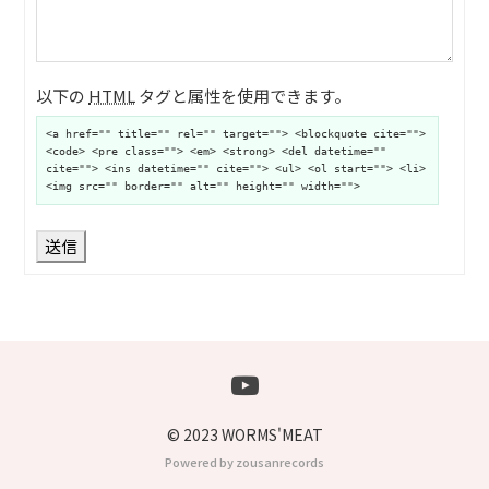
以下の
HTML
タグと属性を使用できます。
<a href="" title="" rel="" target=""> <blockquote cite="">
<code> <pre class=""> <em> <strong> <del datetime=""
cite=""> <ins datetime="" cite=""> <ul> <ol start=""> <li>
<img src="" border="" alt="" height="" width="">
送信
© 2023 WORMS'MEAT
Powered by zousanrecords