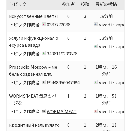
トピック
参加者
投稿
最新の投稿
MARCHAN
искусственные цветы
0
3
29分前
VIDEO
トピック作成者:
0387772086
Vivod iz zapoy
You tube
Услуги и функционал р
0
1
53分前
Facebook
есурса Вавада
Vivod iz zapoy
トピック作成者:
3436119239876
CONTACT
Prostudio Moscow – ме
0
1
1時間、 16
LINK
бель созданная для.
分前
トピック作成者:
69448956047984
Vivod iz zapoy
WORMS’MEAT関連のペ
1
2
1時間、 51
ージを…
分前
トピック作成者:
WORMS’MEAT
Vivod iz zapoy
кредитный калькулято
0
1
2時間、 11