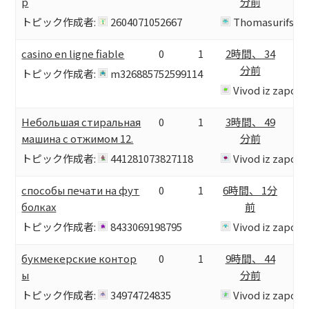
р
分前
トピック作成者:
2604071052667
Thomasurifs
casino en ligne fiable
0
1
2時間、 34
分前
トピック作成者:
m326885752599114
Vivod iz zapoy
Небольшая стиральная
0
1
3時間、 49
машина с отжимом 12.
分前
トピック作成者:
441281073827118
Vivod iz zapoy
способы печати на фут
0
1
6時間、 1分
болках
前
トピック作成者:
8433069198795
Vivod iz zapoy
букмекерские контор
0
1
9時間、 44
ы
分前
トピック作成者:
34974724835
Vivod iz zapoy